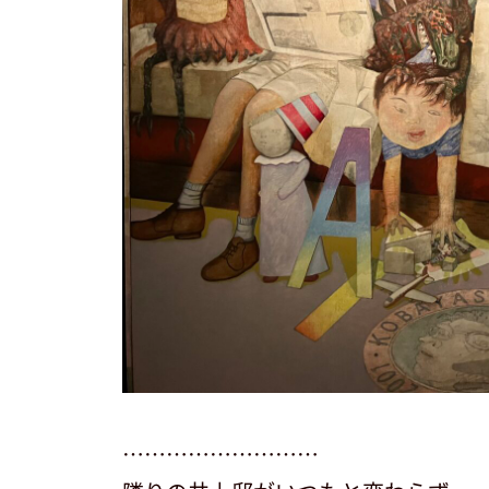
………………………