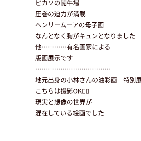
ピカソの闘牛場
圧巻の迫力が満載
ヘンリームーアの母子画
なんとなく胸がキュンとなりました
他…………有名画家による
版画展示です
………………………………
地元出身の小林さんの油彩画 特別
こちらは撮影OK🙆‍♀️
現実と想像の世界が
混在している絵画でした