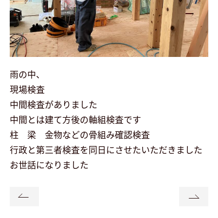
会社案内
最新イベント
雨の中、
展示場予約
現場検査
中間検査がありました
お問い合わせ・資料請求
中間とは建て方後の軸組検査です
柱 梁 金物などの骨組み確認検査
行政と第三者検査を同日にさせたいただきました
follow us
お世話になりました