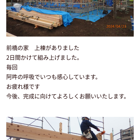
会社案内
最新イベント
前橋の家 上棟がありました
展示場予約
2日間かけて組み上げました。
毎回
お問い合わせ・資料請求
阿吽の呼吸でいつも感心しています。
お疲れ様です
今後、完成に向けてよろしくお願いいたします。
follow us