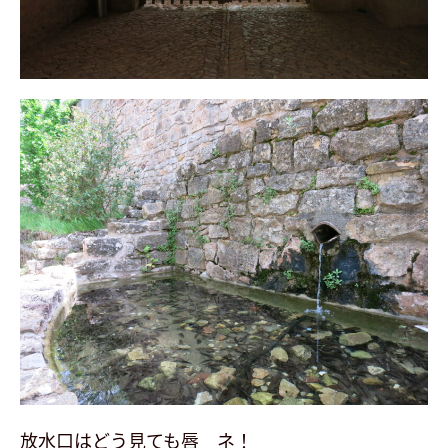
放水口はどう見ても唇 ネ！